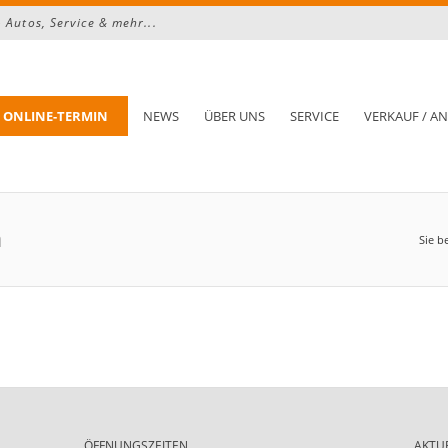
Autos, Service & mehr...
ONLINE-TERMIN
NEWS
ÜBER UNS
SERVICE
VERKAUF / A
n
Sie b
ÖFFNUNGSZEITEN
AKTU