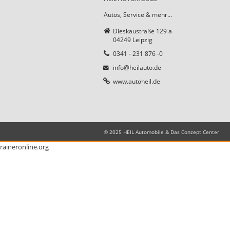
Autos, Service & mehr...
Dieskaustraße 129 a
04249 Leipzig
0341 - 231 876 -0
info@heilauto.de
www.autoheil.de
© 2025 HEIL Automobile & Das Conzept Center
raineronline.org