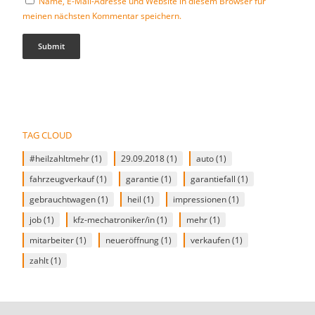
Name, E-Mail-Adresse und Website in diesem Browser für
meinen nächsten Kommentar speichern.
TAG CLOUD
#heilzahltmehr
(1)
29.09.2018
(1)
auto
(1)
fahrzeugverkauf
(1)
garantie
(1)
garantiefall
(1)
gebrauchtwagen
(1)
heil
(1)
impressionen
(1)
job
(1)
kfz-mechatroniker/in
(1)
mehr
(1)
mitarbeiter
(1)
neueröffnung
(1)
verkaufen
(1)
zahlt
(1)