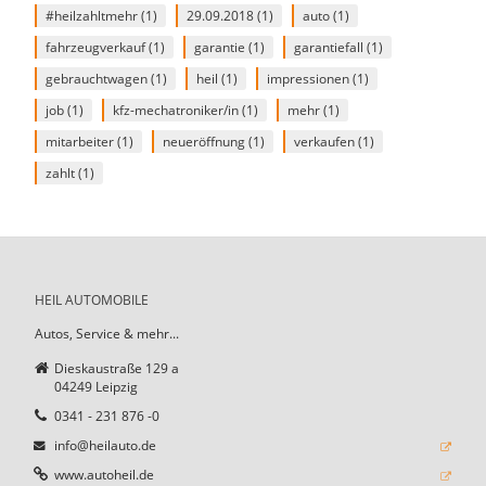
#heilzahltmehr
(1)
29.09.2018
(1)
auto
(1)
fahrzeugverkauf
(1)
garantie
(1)
garantiefall
(1)
gebrauchtwagen
(1)
heil
(1)
impressionen
(1)
job
(1)
kfz-mechatroniker/in
(1)
mehr
(1)
mitarbeiter
(1)
neueröffnung
(1)
verkaufen
(1)
zahlt
(1)
HEIL AUTOMOBILE
Autos, Service & mehr...
Dieskaustraße 129 a
04249 Leipzig
0341 - 231 876 -0
info@heilauto.de
www.autoheil.de